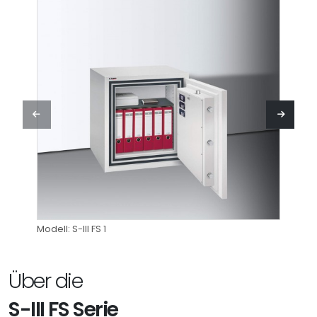
Modell: S-III FS 1
Modell:
Über die
S-III FS Serie