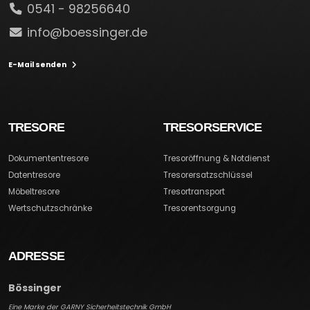
0541 - 98256640
info@boessinger.de
E-Mail senden
TRESORE
TRESORSERVICE
Dokumententresore
Tresoröffnung & Notdienst
Datentresore
Tresorersatzschlüssel
Möbeltresore
Tresortransport
Wertschutzschränke
Tresorentsorgung
ADRESSE
Bössinger
Eine Marke der GARNY Sicherheitstechnik GmbH