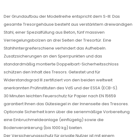
Der Grundaufbau der Modellreihe entspricht dem S-III: Das
gesamte Tresorgehäuse besteht aus verstärktem dreiwandigen
Stahl, einer Spezialfüllung aus Beton, fünf massiven
Verriegelungsbolzen an drei Seiten der Tresortür. Eine
Stahlhintergreiferschiene verhindert das Aufhebeln.
Zusatzsicherungen an den Sperrpunkten und das
standardmäßig montierte Doppelbart-Sicherheitsschloss
schützen den Inhalt des Tresors. Getestet und für
Widerstandsgrad III zertifiziert von den beiden weltweit
anerkannten Prüfinstituten des VdS und der ESSA (ECB-S).
30 Minuten leichten Feuerschutz für Papier nach EN 15659
garantiert Ihnen das Gütesiegel in der Innenseite des Tresores.
Optionale Sicherheit kann über die serienmäßige Vorbereitung
eine Einbruchmeldeanlage (einflügelig) sowie die
Bodenverankerung (bis 1000 kg) bieten.
Der Versicherungsschutz für private Nutzer ist mit einem