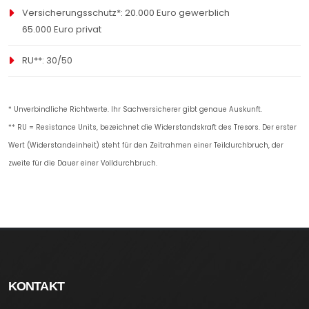
BOESSINGER-S3-FS-7-DATENBLATT.PDF
Hochgeladen am: 17.08.2022
Versicherungsschutz*: 20.000 Euro gewerblich
Größe: 975.83K
Heruntergeladen: 121
65.000 Euro privat
RU**: 30/50
* Unverbindliche Richtwerte. Ihr Sachversicherer gibt genaue Auskunft.
** RU = Resistance Units, bezeichnet die Widerstandskraft des Tresors. Der erster
Wert (Widerstandeinheit) steht für den Zeitrahmen einer Teildurchbruch, der
zweite für die Dauer einer Volldurchbruch.
KONTAKT