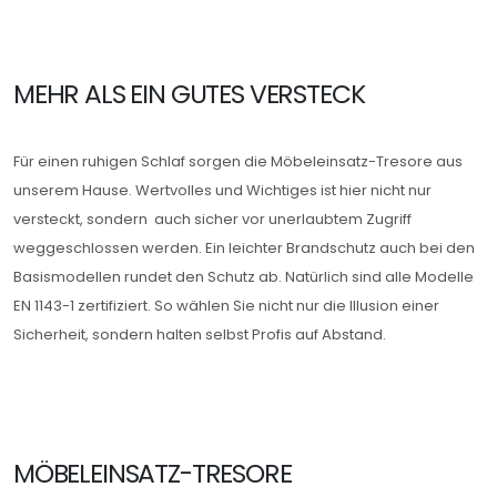
MEHR ALS EIN GUTES VERSTECK
Essenzielle Cookies
Für einen ruhigen Schlaf sorgen die Möbeleinsatz-Tresore aus
Matomo Statistik
unserem Hause. Wertvolles und Wichtiges ist hier nicht nur
versteckt, sondern auch sicher vor unerlaubtem Zugriff
weggeschlossen werden. Ein leichter Brandschutz auch bei den
Auswahl speichern
Basismodellen rundet den Schutz ab. Natürlich sind alle Modelle
EN 1143-1 zertifiziert. So wählen Sie nicht nur die Illusion einer
Sicherheit, sondern halten selbst Profis auf Abstand.
MÖBELEINSATZ-TRESORE